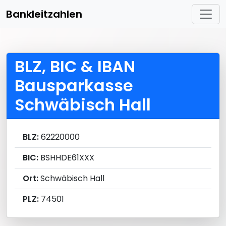
Bankleitzahlen
BLZ, BIC & IBAN
Bausparkasse
Schwäbisch Hall
BLZ:
62220000
BIC:
BSHHDE61XXX
Ort:
Schwäbisch Hall
PLZ:
74501