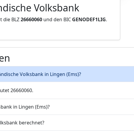
ndische Volksbank
t die BLZ
26660060
und den BIC
GENODEF1LIG
.
gen
ländische Volksbank in Lingen (Ems)?
utet 26660060.
sbank in Lingen (Ems)?
olksbank berechnet?