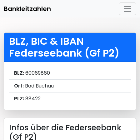
Bankleitzahlen
BLZ, BIC & IBAN
Federseebank (Gf P2)
BLZ:
60069860
Ort:
Bad Buchau
PLZ:
88422
Infos über die Federseebank
(Gf P2)