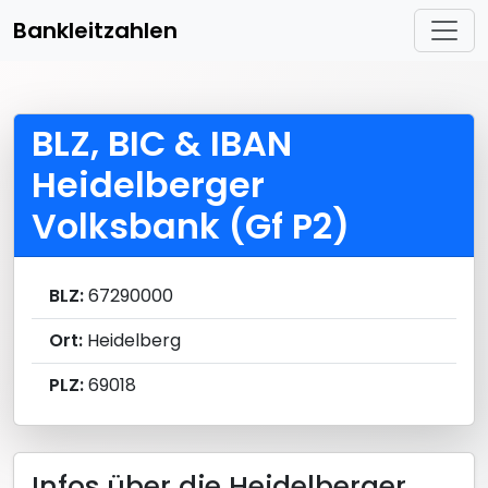
Bankleitzahlen
BLZ, BIC & IBAN
Heidelberger
Volksbank (Gf P2)
BLZ:
67290000
Ort:
Heidelberg
PLZ:
69018
Infos über die Heidelberger