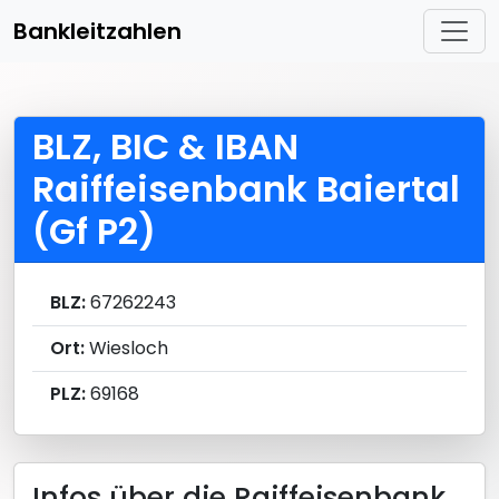
Bankleitzahlen
BLZ, BIC & IBAN
Raiffeisenbank Baiertal
(Gf P2)
BLZ:
67262243
Ort:
Wiesloch
PLZ:
69168
Infos über die Raiffeisenbank