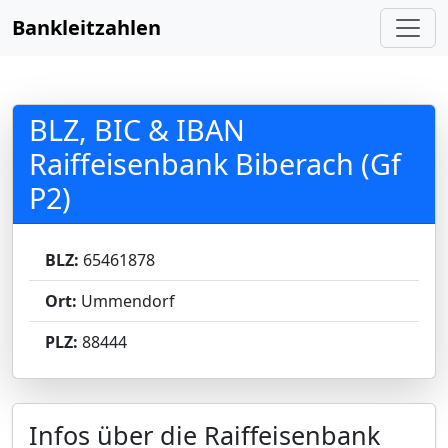
Bankleitzahlen
BLZ, BIC & IBAN
Raiffeisenbank Biberach (Gf
P2)
BLZ:
65461878
Ort:
Ummendorf
PLZ:
88444
Infos über die Raiffeisenbank