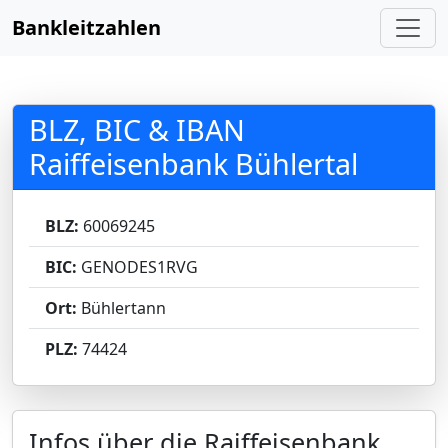
Bankleitzahlen
BLZ, BIC & IBAN
Raiffeisenbank Bühlertal
BLZ:
60069245
BIC:
GENODES1RVG
Ort:
Bühlertann
PLZ:
74424
Infos über die Raiffeisenbank