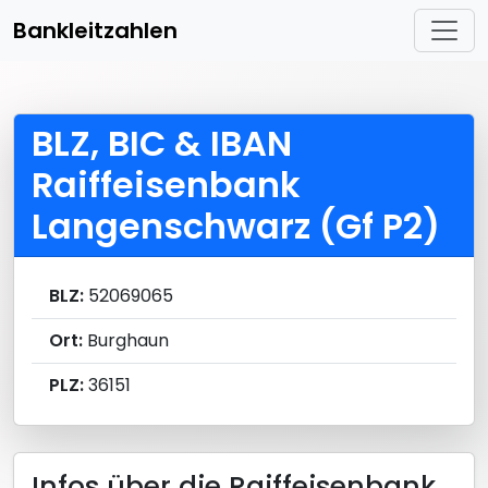
Bankleitzahlen
BLZ, BIC & IBAN
Raiffeisenbank
Langenschwarz (Gf P2)
BLZ:
52069065
Ort:
Burghaun
PLZ:
36151
Infos über die Raiffeisenbank