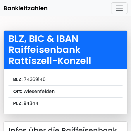
Bankleitzahlen
BLZ, BIC & IBAN
Raiffeisenbank
Rattiszell-Konzell
BLZ:
74369146
Ort:
Wiesenfelden
PLZ:
94344
Infos über die Raiffeisenbank