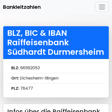
Bankleitzahlen
BLZ, BIC & IBAN
Raiffeisenbank
Südhardt Durmersheim
BLZ:
66562053
Ort:
Elchesheim-Illingen
PLZ:
76477
Infos über die Raiffeisenbank