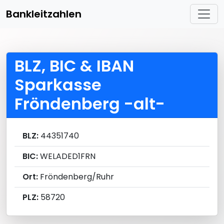
Bankleitzahlen
BLZ, BIC & IBAN
Sparkasse
Fröndenberg -alt-
BLZ:
44351740
BIC:
WELADED1FRN
Ort:
Fröndenberg/Ruhr
PLZ:
58720