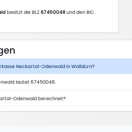
ald
besitzt die BLZ
67450048
und den BIC
.
agen
parkasse Neckartal-Odenwald in Walldürn?
enwald lautet 67450048.
ckartal-Odenwald berechnet?