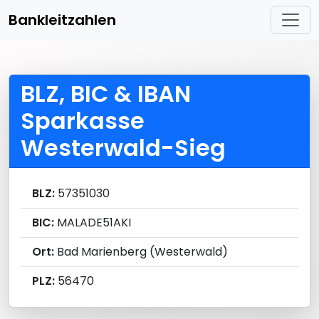
Bankleitzahlen
BLZ, BIC & IBAN
Sparkasse
Westerwald-Sieg
BLZ:
57351030
BIC:
MALADE51AKI
Ort:
Bad Marienberg (Westerwald)
PLZ:
56470