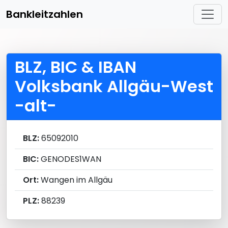
Bankleitzahlen
BLZ, BIC & IBAN
Volksbank Allgäu-West
-alt-
BLZ:
65092010
BIC:
GENODES1WAN
Ort:
Wangen im Allgäu
PLZ:
88239