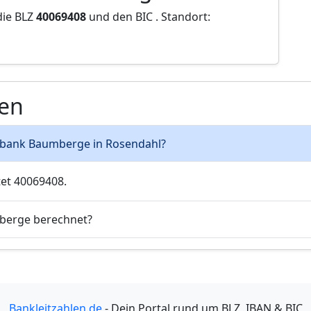
die BLZ
40069408
und den BIC
. Standort:
gen
lksbank Baumberge in Rosendahl?
et 40069408.
mberge berechnet?
Bankleitzahlen.de
- Dein Portal rund um BLZ, IBAN & BIC