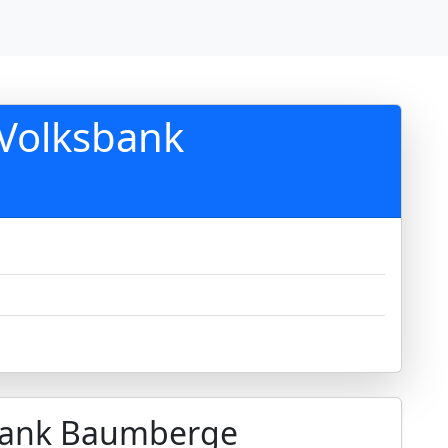
 Volksbank
sbank Baumberge