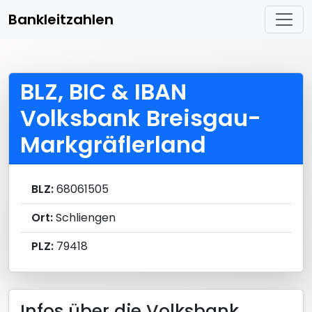
Bankleitzahlen
BLZ, BIC & IBAN
Volksbank Breisgau-
Markgräflerland
BLZ:
68061505
Ort:
Schliengen
PLZ:
79418
Infos über die Volksbank