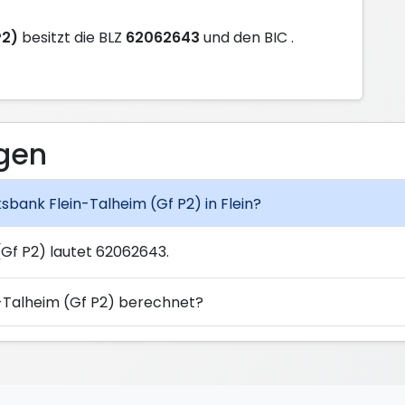
P2)
besitzt die BLZ
62062643
und den BIC
.
agen
ksbank Flein-Talheim (Gf P2) in Flein?
(Gf P2) lautet 62062643.
n-Talheim (Gf P2) berechnet?