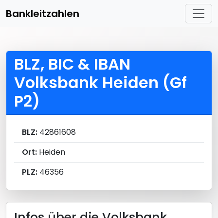
Bankleitzahlen
BLZ, BIC & IBAN
Volksbank Heiden (Gf
P2)
BLZ:
42861608
Ort:
Heiden
PLZ:
46356
Infos über die Volksbank