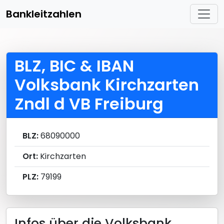
Bankleitzahlen
BLZ, BIC & IBAN
Volksbank Kirchzarten
Zndl d VB Freiburg
BLZ:
68090000
Ort:
Kirchzarten
PLZ:
79199
Infos über die Volksbank