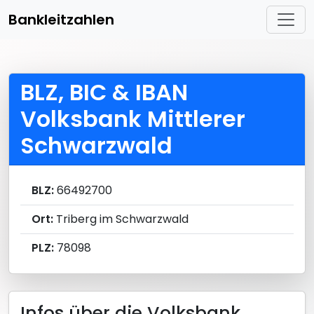
Bankleitzahlen
BLZ, BIC & IBAN
Volksbank Mittlerer
Schwarzwald
BLZ:
66492700
Ort:
Triberg im Schwarzwald
PLZ:
78098
Infos über die Volksbank