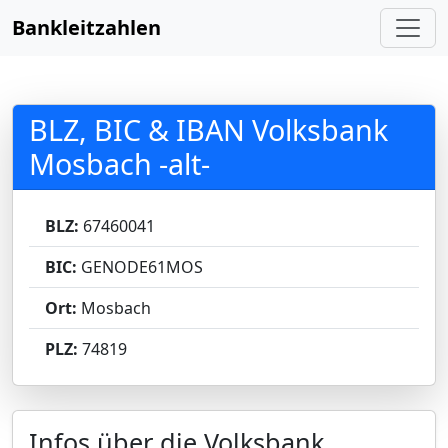
Bankleitzahlen
BLZ, BIC & IBAN Volksbank
Mosbach -alt-
BLZ:
67460041
BIC:
GENODE61MOS
Ort:
Mosbach
PLZ:
74819
Infos über die Volksbank