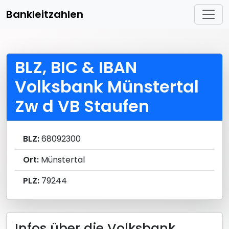
Bankleitzahlen
BLZ, BIC & IBAN
Volksbank Münstertal
Zw d VB Staufen
BLZ:
68092300
Ort:
Münstertal
PLZ:
79244
Infos über die Volksbank