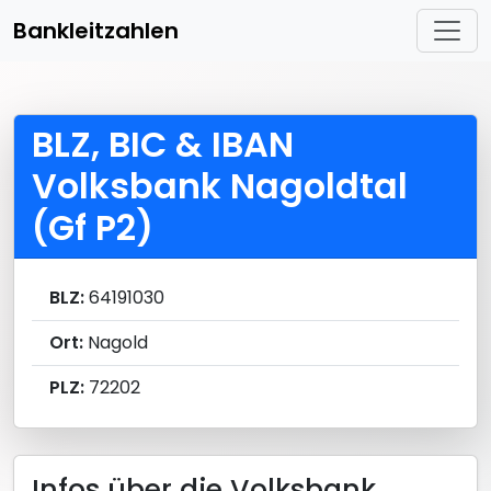
Bankleitzahlen
BLZ, BIC & IBAN
Volksbank Nagoldtal
(Gf P2)
BLZ:
64191030
Ort:
Nagold
PLZ:
72202
Infos über die Volksbank