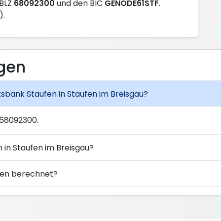
 BLZ
68092300
und den BIC
GENODE61STF
.
).
agen
lksbank Staufen in Staufen im Breisgau?
 68092300.
 in Staufen im Breisgau?
ufen berechnet?