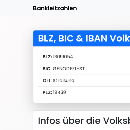
Bankleitzahlen
BLZ, BIC & IBAN V
BLZ:
13091054
BIC:
GENODEF1HST
Ort:
Stralsund
PLZ:
18439
Infos über die Vol