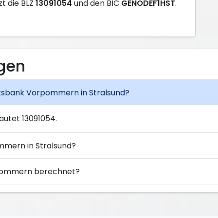
zt die BLZ
13091054
und den BIC
GENODEF1HST
.
agen
olksbank Vorpommern in Stralsund?
utet 13091054.
mmern in Stralsund?
rpommern berechnet?